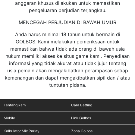
anggaran khusus dilakukan untuk memastikan
pengeluaran perjudian terjangkau.
MENCEGAH PERJUDIAN DI BAWAH UMUR
Anda harus minimal 18 tahun untuk bermain di
GOLBOS. Kami melakukan pemeriksaan untuk
memastikan bahwa tidak ada orang di bawah usia
hukum memiliki akses ke situs game kami. Penyediaan
informasi yang tidak akurat atau tidak jujur tentang
usia pemain akan mengakibatkan perampasan setiap
kemenangan dan dapat mengakibatkan sipil dan / atau
tuntutan pidana.
Tentang kami
Cara Betting
Mobile
Link Golbos
Kalkulator Mix Parlay
Zona Golbos