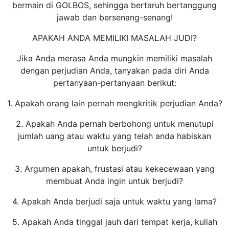
bermain di GOLBOS, sehingga bertaruh bertanggung
jawab dan bersenang-senang!
APAKAH ANDA MEMILIKI MASALAH JUDI?
Jika Anda merasa Anda mungkin memiliki masalah
dengan perjudian Anda, tanyakan pada diri Anda
pertanyaan-pertanyaan berikut:
1. Apakah orang lain pernah mengkritik perjudian Anda?
2. Apakah Anda pernah berbohong untuk menutupi
jumlah uang atau waktu yang telah anda habiskan
untuk berjudi?
3. Argumen apakah, frustasi atau kekecewaan yang
membuat Anda ingin untuk berjudi?
4. Apakah Anda berjudi saja untuk waktu yang lama?
5. Apakah Anda tinggal jauh dari tempat kerja, kuliah